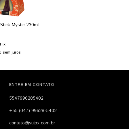
tick Mystic 230ml –
Pix
0
sem juros
ENTRE EM CONTATO
5547996285402
+55 (047) 99628-5402
contato@vulpx.com.br