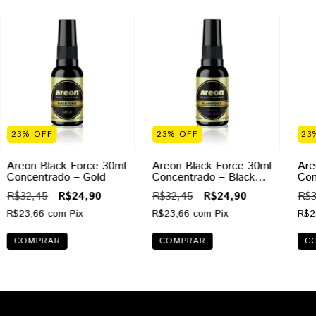
23
%
OFF
23
%
OFF
23
Areon Black Force 30ml
Areon Black Force 30ml
Are
Concentrado – Gold
Concentrado – Black
Con
Fougere
Gol
R$32,45
R$24,90
R$32,45
R$24,90
R$3
R$23,66
com
Pix
R$23,66
com
Pix
R$2