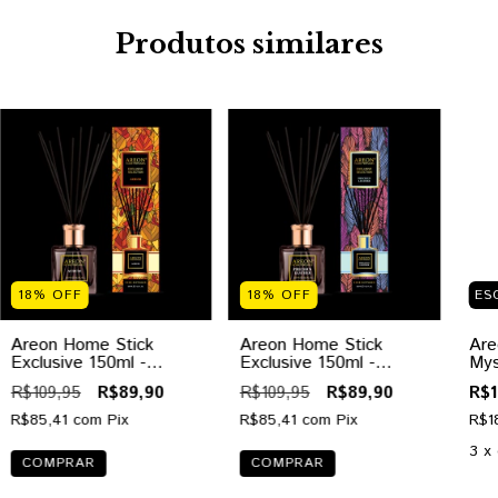
Produtos similares
18
%
OFF
18
%
OFF
ES
Areon Home Stick
Areon Home Stick
Are
Exclusive 150ml -
Exclusive 150ml -
Mys
Aurum
Precious Leather
Cha
R$109,95
R$89,90
R$109,95
R$89,90
R$1
R$85,41
com
Pix
R$85,41
com
Pix
R$1
3
x