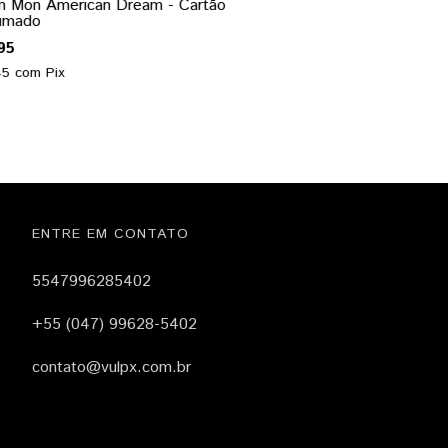
n Mon American Dream - Cartão
umado
95
45
com
Pix
ENTRE EM CONTATO
5547996285402
+55 (047) 99628-5402
contato@vulpx.com.br