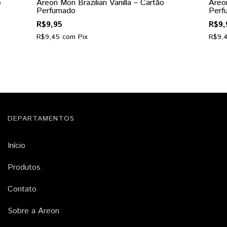
o
Areon Mon Brazilian Vanilla – Cartão
Areo
Perfumado
Perf
R$9,95
R$9,
R$9,45
com
Pix
R$9,
DEPARTAMENTOS
Início
Produtos
Contato
Sobre a Areon