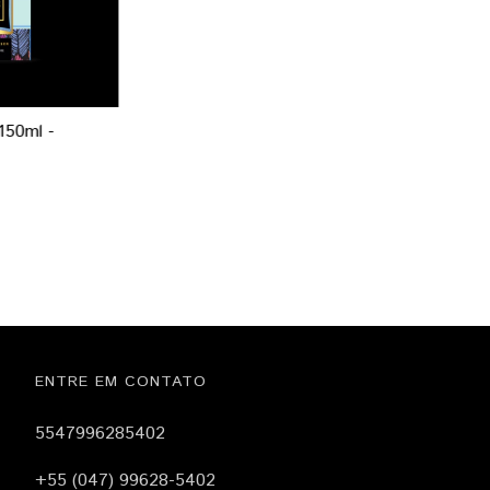
150ml -
ENTRE EM CONTATO
5547996285402
+55 (047) 99628-5402