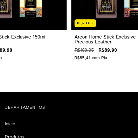
18
%
OFF
ick Exclusive 150ml -
Areon Home Stick Exclusive 
Precious Leather
89,90
R$109,95
R$89,90
ix
R$85,41
com
Pix
DEPARTAMENTOS
Início
Produtos