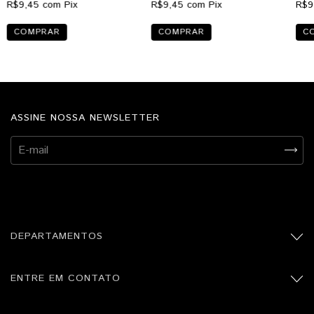
R$9,45
com
Pix
R$9,45
com
Pix
R$9
ASSINE NOSSA NEWSLETTER
DEPARTAMENTOS
ENTRE EM CONTATO